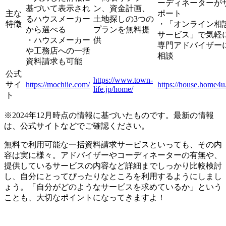
ーディネーターが
基づいて表示され
ン、資金計画、
主な
ポート
るハウスメーカー
土地探しの3つの
特徴
・「オンライン相
から選べる
プランを無料提
サービス」で気軽
・ハウスメーカー
供
専門アドバイザー
や工務店への一括
相談
資料請求も可能
公式
https://www.town-
サイ
https://mochiie.com/
https://house.home4u.
life.jp/home/
ト
※2024年12月時点の情報に基づいたものです。最新の情報
は、公式サイトなどでご確認ください。
無料で利用可能な一括資料請求サービスといっても、その内
容は実に様々。アドバイザーやコーディネーターの有無や、
提供しているサービスの内容など詳細までしっかり比較検討
し、自分にとってぴったりなところを利用するようにしまし
ょう。「自分がどのようなサービスを求めているか」という
ことも、大切なポイントになってきますよ！