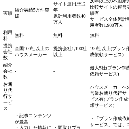
20年以上の不動産
サイト運用歴12
比較サイトの運営
紹介実績5万件突
年
実績
績有
破
累計利用者数40
サービス全体累計
万人
用者数1,900万人
利用
無料
無料
無料
料
提携
全国100社以上の
提携会社1,190社
190社以上(プラン
会社
ハウスメーカー
以上
成依頼サービス)
数
紹介
最大5社(プラン作
会社
-
-
依頼サービス)
数
お断
ハウスメーカーへ
り代
営業お断り代行サ
行サ
-
-
ビス有(プラン作成
ービ
頼サービス)
ス
・記事コンテンツ
・「プラン作成依
が豊富
サービス」では、
・入力した情報に
・間取りプラ