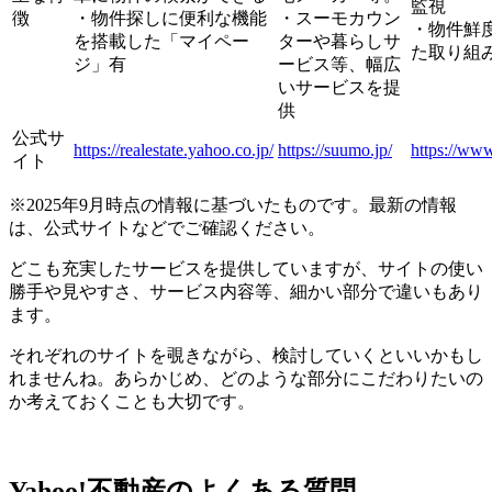
監視
徴
・物件探しに便利な機能
・スーモカウン
・物件鮮
を搭載した「マイペー
ターや暮らしサ
た取り組
ジ」有
ービス等、幅広
いサービスを提
供
公式サ
https://realestate.yahoo.co.jp/
https://suumo.jp/
https://www
イト
※2025年9月時点の情報に基づいたものです。最新の情報
は、公式サイトなどでご確認ください。
どこも充実したサービスを提供していますが、サイトの使い
勝手や見やすさ、サービス内容等、細かい部分で違いもあり
ます。
それぞれのサイトを覗きながら、検討していくといいかもし
れませんね。あらかじめ、どのような部分にこだわりたいの
か考えておくことも大切です。
Yahoo!不動産のよくある質問