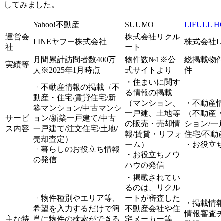
してみました。
Yahoo!不動産
SUUMO
LIFULL 
運営会
株式会社リクル
LINEヤフー株式会社
株式会社LI
社
ート
月間累計訪問者数400万
物件数№1※公
総掲載物件数
実績等
人※2025年1月時点
式サイトより
件
・住まいに関す
・不動産情報の掲載（不
る情報の掲載
動産・住宅/賃貸住宅/新
（マンション、
・不動産
築マンション/中古マンシ
一戸建、土地等
（不動産・
サービ
ョン/新築一戸建て/中古
の販売・売却情
ション/一
ス内容
一戸建て/注文住宅/土地/
報/賃貸・リフォ
住宅/不動
売却査定）
ーム）
・お役立
・暮らしのお役立ち情報
・お役立ちノウ
の発信
ハウの発信
・掲載されてい
るのは、リクル
・物件種別やエリア等、
ートが審査した
・掲載情
希望を入力するだけで簡
不動産会社や住
情報審査
主な特
単に物件の検索ができる
宅メーカー等。