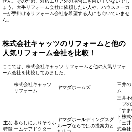
せん。そのため、対応エリア外の場合にも向いていないでし
ょう。大手リフォーム会社に依頼したい人や、ハウスメーカ
ーが手掛けるリフォーム会社を希望する人にも向いていませ
ん。
株式会社キャッツのリフォームと他の
人気リフォーム会社を比較！
ここでは、株式会社キャッツ リフォームと他の人気リフォ
ーム会社を比較してみました。
株式会社キャッツ
三井の
ヤマダホームズ
リフォーム
ム
三井不
ープの
「すま
ト株式
ヤマダホールディングスグ
主な
暮らしによりそうホ
「三井
ループならではの提案力と
特徴
ームケアドクター
式会社
対応力