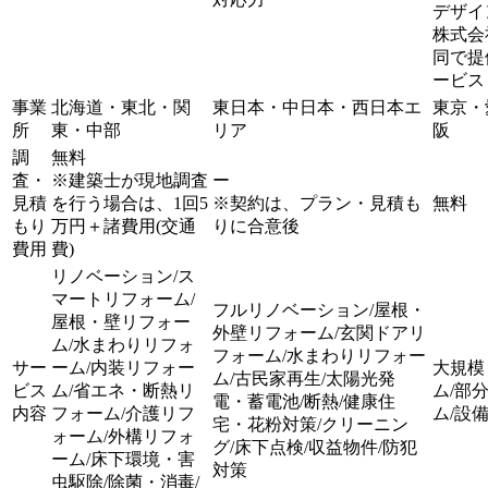
デザイ
株式会
同で提
ービス
事業
北海道・東北・関
東日本・中日本・西日本エ
東京・
所
東・中部
リア
阪
調
無料
査・
※建築士が現地調査
ー
見積
を行う場合は、1回5
※契約は、プラン・見積も
無料
もり
万円＋諸費用(交通
りに合意後
費用
費)
リノベーション/ス
マートリフォーム/
フルリノベーション/屋根・
屋根・壁リフォー
外壁リフォーム/玄関ドアリ
ム/水まわりリフォ
フォーム/水まわりリフォー
サー
ーム/内装リフォー
大規模
ム/古民家再生/太陽光発
ビス
ム/省エネ・断熱リ
ム/部
電・蓄電池/断熱/健康住
内容
フォーム/介護リフ
ム/設
宅・花粉対策/クリーニン
ォーム/外構リフォ
グ/床下点検/収益物件/防犯
ーム/床下環境・害
対策
虫駆除/除菌・消毒/