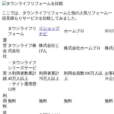
ここでは、タウンライフリフォームと他の人気リフォーム一
括見積もりサービスを比較してみました。
タウンライフリ
リショップ
ホームプロ
SU
フォーム
ナビ
運
営
タウンライフ株
株式会社じ
株式会社ホームプロ
株式
会
式会社
げん
社
・タウンライフ
シリーズサービ
実
ス利用者数累計
利用者累計
利用会員数100万人以
お客
績
40万人以上
70万人以上
上
※公
・サイト運用歴
12年
利
用
無料
無料
無料
無料
料
提