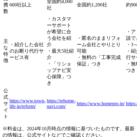
全国約4,000
携
600社以上
全国約1,200社
約90
社
数
・カスタマ
ーサポート
が希望に合
・ア
う会社を紹
・匿名のままリフォ
談で
主
・紹介した会社
介
ーム会社とやりとり
・3
な
のお断り代行サ
・最大5社紹
可能
・紹
特
ービス有
介
・無料の「工事完成
行サ
徴
・「リショ
保証」つき
・無
ップナビ安
つき
心保障」つ
き
公
式
https://www.town-
https://rehome-
サ
https://www.homepro.jp/
https
life.jp/reform/
navi.com/
イ
ト
※料金は、2024年10月時点の情報に基づいたものです。最新
の情報は、公式サイトなどでご確認ください。