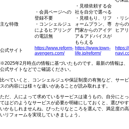
・見積依頼する会
・会員ページへの
社を自分で選べる
登録不要
・見積もり、リフ
・リシ
主な特徴
・コンシェルジュ
ォームプラン、専
からの
によるヒアリング
門家からのアイデ
ヒアリ
の電話無
ア＆アドバイスが
もらえる
https://www.reform-
https://www.town-
https:
公式サイト
avengers.com/
life.jp/reform/
navi.c
※2025年2月時点の情報に基づいたものです。最新の情報は、
公式サイトなどでご確認ください。
比べていくと、コンシェルジュや保証制度の有無など、サービ
スの内容には様々な違いがあることが読み取れます。
ただ、人によって求めているサービスは違うもの。自分にとっ
てはどのようなサービスが必要か明確にしておくと、選びやす
いかもしれませんね。ぴったりなところを選んで、満足度の高
いリフォームを実現していきましょう。