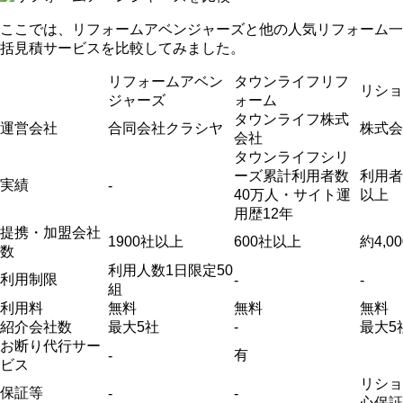
ここでは、リフォームアベンジャーズと他の人気リフォーム一
括見積サービスを比較してみました。
リフォームアベン
タウンライフリフ
リショ
ジャーズ
ォーム
タウンライフ株式
運営会社
合同会社クラシヤ
株式会
会社
タウンライフシリ
ーズ累計利用者数
利用者
実績
-
40万人・サイト運
以上
用歴12年
提携・加盟会社
1900社以上
600社以上
約4,0
数
利用人数1日限定50
利用制限
-
-
組
利用料
無料
無料
無料
紹介会社数
最大5社
-
最大5
お断り代行サー
有
-
ビス
リショ
保証等
-
-
心保証