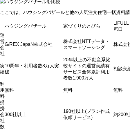
ここでは、ハウジングバザールと他の人気注文住宅一括資料請
LIFUL
ハウジングバザール
家づくりのとびら
窓口
運
営
株式会社NTTデータ・
G/REX JapaN株式会社
株式会社
会
スマートソーシング
社
20年以上の不動産系比
実
10周年・利用者数8万人突
較サイトの運営実績有
相談実績
績
破
サービス全体累計利用
者数1,900万人
利
用
無料
無料
無料
料
提
携
190社以上(プラン作成
会
300社以上
約200
依頼サービス)
社
数