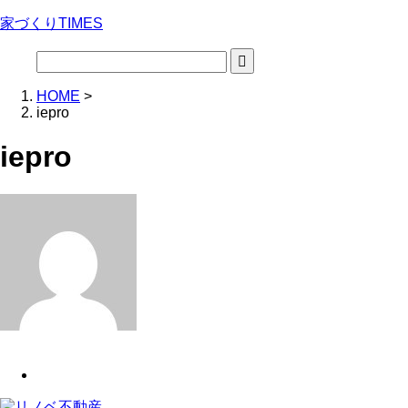
家づくりTIMES
HOME
>
iepro
iepro